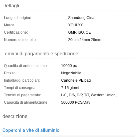
Dettagli
Luogo di origine:
Shandong Cina
Marca:
YOULYY
Certificazione:
GMP, ISO, CE
Numero di modello:
20mm 24mm 28mm
Termini di pagamento e spedizione
Quantità di ordine minimo:
10000 pc
Prezzo:
Negoziabile
Imballaggi particolari:
Cartone e PE bag
Tempi di consegna:
7-15 giorni
Termini di pagamento:
L/C, D/A, D/P, T/T, Western Union,
Capacità di alimentazione:
500000 PCS/Day
descrizione
Coperchi a vite di alluminio