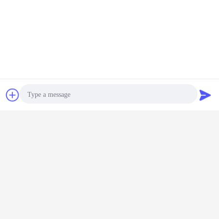
Tappi a vite in metallo
Etichette:
,
coperture di alluminio della vite
cappuccio infilato alluminio
,
Ottieni il miglior prezzo per
Contatto
Richiedere un
preventivo
Coperchi a vite di alluminio a
forma di rotondi 18mm 24mm
28mm con colore multiplo
Photo
Continua
Video Call
Audio Call
Coperchi a vite di alluminio
Più