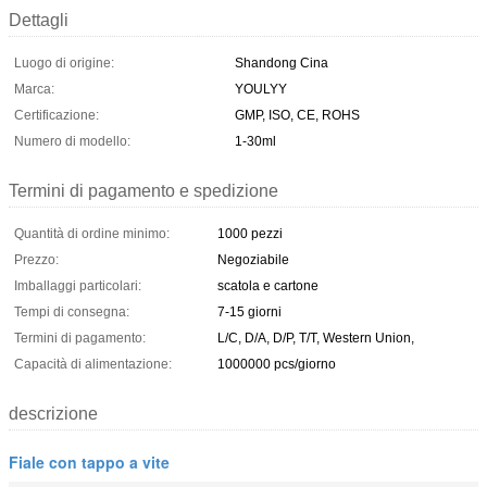
Dettagli
Luogo di origine:
Shandong Cina
Marca:
YOULYY
Certificazione:
GMP, ISO, CE, ROHS
Numero di modello:
1-30ml
Termini di pagamento e spedizione
Quantità di ordine minimo:
1000 pezzi
Prezzo:
Negoziabile
Imballaggi particolari:
scatola e cartone
Tempi di consegna:
7-15 giorni
Termini di pagamento:
L/C, D/A, D/P, T/T, Western Union,
Capacità di alimentazione:
1000000 pcs/giorno
descrizione
Fiale con tappo a vite