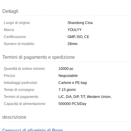
Dettagli
Luogo di origine:
Shandong Cina
Marca:
YOULYY
Certificazione:
GMP, ISO, CE
Numero di modello:
28mm
Termini di pagamento e spedizione
Quantità di ordine minimo:
10000 pc
Prezzo:
Negoziabile
Imballaggi particolari:
Cartone e PE bag
Tempi di consegna:
7-15 giorni
Termini di pagamento:
L/C, D/A, D/P, T/T, Western Union,
Capacità di alimentazione:
500000 PCS/Day
descrizione
Cappucci di alluminio di Ropp