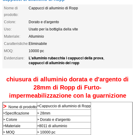
Nome di
Cappucci di alluminio di Ropp
prodotto:
Colore:
Dorato e d'argento
Uso:
Usato per la bottiglia della vite
Materiale:
Alluminio
Caratteristiche:
Eliminabile
MOQ:
10000 pc
L'alluminio rubacchia i cappucci della prova
Evidenziare:
,
cappucci di alluminio del ropp
chiusura di alluminio dorata e d'argento di
28mm di Ropp di Furto-
impermeabilizzazione con la guarnizione
>
>Cappuccio di alluminio di Ropp
Nome di prodotto
>Specificazione
> 28mm
> Colore
> Dorato e d'argento
>Materiale
>8011 di alluminio
> MOQ
> 10000 pc