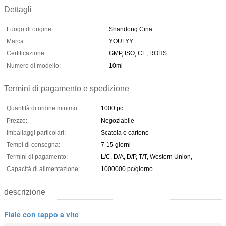
Dettagli
Luogo di origine:
Shandong Cina
Marca:
YOULYY
Certificazione:
GMP, ISO, CE, ROHS
Numero di modello:
10ml
Termini di pagamento e spedizione
Quantità di ordine minimo:
1000 pc
Prezzo:
Negoziabile
Imballaggi particolari:
Scatola e cartone
Tempi di consegna:
7-15 giorni
Termini di pagamento:
L/C, D/A, D/P, T/T, Western Union,
Capacità di alimentazione:
1000000 pc/giorno
descrizione
Fiale con tappo a vite