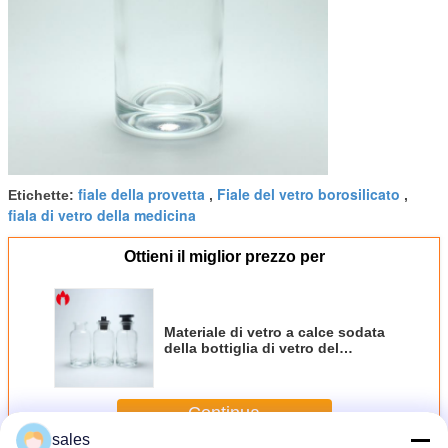
fiale della provetta
Fiale del vetro borosilicato
Etichette:
,
,
fiala di vetro della medicina
Ottieni il miglior prezzo per
Materiale di vetro a calce sodata
della bottiglia di vetro del
profumo 200ml
Continua
sales