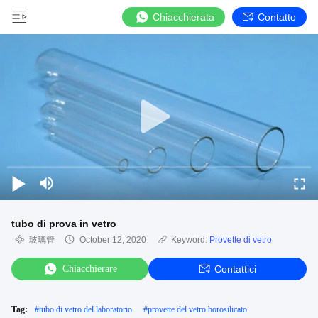
Chiacchierata
Contatto
tubo di prova in vetro
玻璃管
October 12, 2020
Keyword:
Provette di vetro
Chiacchierare
Contattici
Tag:
#
tubo di vetro del laboratorio
#
provette del vetro borosilicato