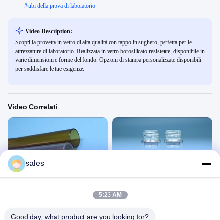
#
tubi della prova di laboratorio
Video Description:
Scopri la provetta in vetro di alta qualità con tappo in sughero, perfetta per le
attrezzature di laboratorio. Realizzata in vetro borosilicato resistente, disponibile in
varie dimensioni e forme del fondo. Opzioni di stampa personalizzate disponibili
per soddisfare le tue esigenze.
Video Correlati
sales
00:31
00:31
Tubo di vetro
vialino a vite di vetro
玻璃管
玻璃瓶
5:23 AM
November 13, 2020
June 29, 2020
Good day, what product are you looking for?